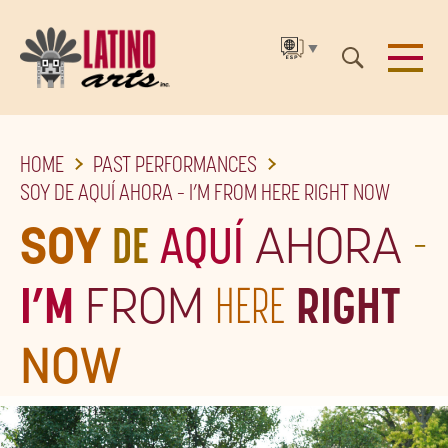
▼
SKIP
HOME
PAST PERFORMANCES
TO
SOY DE AQUÍ AHORA – I’M FROM HERE RIGHT NOW
THE
SOY
DE
AQUÍ
AHORA
–
MAIN
CONTENT
I’M
FROM
HERE
RIGHT
NOW