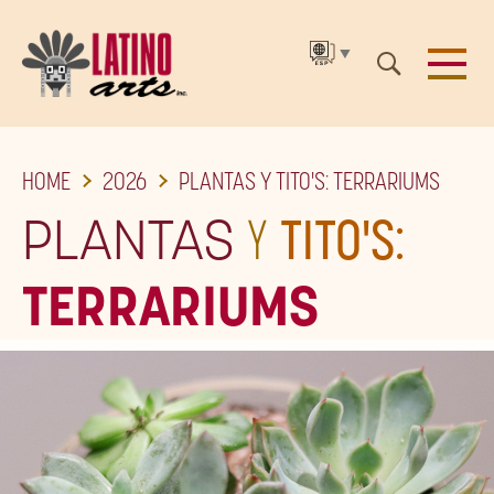
▼
SKIP
HOME
2026
PLANTAS Y TITO'S: TERRARIUMS
TO
THE
PLANTAS
Y
TITO'S:
MAIN
TERRARIUMS
CONTENT